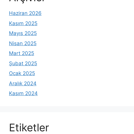
Haziran 2026
Kasım 2025
Mayıs 2025
Nisan 2025
Mart 2025
Şubat 2025
Ocak 2025
Aralık 2024
Kasım 2024
Etiketler