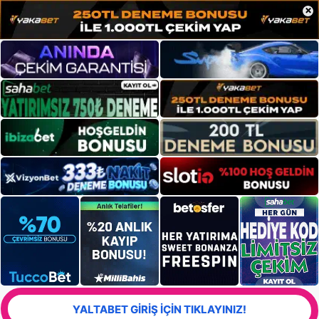
×
YALTABET GİRİŞ İÇİN TIKLAYINIZ!