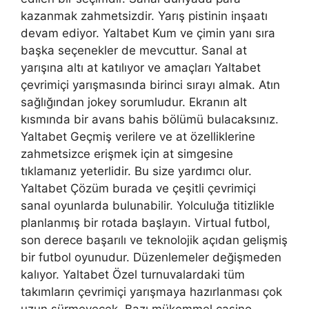
kazanmak zahmetsizdir. Yarış pistinin inşaatı
devam ediyor. Yaltabet Kum ve çimin yanı sıra
başka seçenekler de mevcuttur. Sanal at
yarışına altı at katılıyor ve amaçları Yaltabet
çevrimiçi yarışmasında birinci sırayı almak. Atın
sağlığından jokey sorumludur. Ekranın alt
kısmında bir avans bahis bölümü bulacaksınız.
Yaltabet Geçmiş verilere ve at özelliklerine
zahmetsizce erişmek için at simgesine
tıklamanız yeterlidir. Bu size yardımcı olur.
Yaltabet Çözüm burada ve çeşitli çevrimiçi
sanal oyunlarda bulunabilir. Yolculuğa titizlikle
planlanmış bir rotada başlayın. Virtual futbol,
son derece başarılı ve teknolojik açıdan gelişmiş
bir futbol oyunudur. Düzenlemeler değişmeden
kalıyor. Yaltabet Özel turnuvalardaki tüm
takımların çevrimiçi yarışmaya hazırlanması çok
uzun sürmeyecek. Bazı mükemmel casino