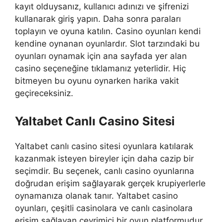
kayıt olduysanız, kullanıcı adınızı ve şifrenizi
kullanarak giriş yapın. Daha sonra paraları
toplayın ve oyuna katılın. Casino oyunları kendi
kendine oynanan oyunlardır. Slot tarzındaki bu
oyunları oynamak için ana sayfada yer alan
casino seçeneğine tıklamanız yeterlidir. Hiç
bitmeyen bu oyunu oynarken harika vakit
geçireceksiniz.
Yaltabet Canlı Casino Sitesi
Yaltabet canlı casino sitesi oyunlara katılarak
kazanmak isteyen bireyler için daha cazip bir
seçimdir. Bu seçenek, canlı casino oyunlarına
doğrudan erişim sağlayarak gerçek krupiyerlerle
oynamanıza olanak tanır. Yaltabet casino
oyunları, çeşitli casinolara ve canlı casinolara
erişim sağlayan çevrimiçi bir oyun platformudur.