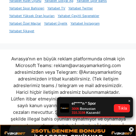
Yaltabet Rulet Oyunu
Yaltabet Sosyal Ağ
Yaltabet Spor Bahis
Yaltabet Spor Bahisleri
Yaltabet TV
Yaltabet Twitter
Yaltabet Yüksek Oran İpuçları
Yaltabet Çeşitli Seçenekler
Yaltabet Özel Maçlar
Yaltabet Üyelik
Yaltabet İnstagram
Yaltabet Şikayet
Avrasya'nın en büyük reklam platformunda olmak için
Microsoft Teams:
reklam@avrasyamarketing.com
adresimizden veya Telegram: @Avrasyamarketing
adresimizden irtibat kurabilirsiniz. (Tek iletişim
adreslerimiz teams / telegram ve mail adresimizdir.
Harici hiçbir iletişim adresimiz bulunmamaktadır.
Lütfen itibar etmeyiniz.) Türkiye yasalarına göre 7258
sayılı kanun uyarınca yasa dışı bahis oynamanın
cezaları mevcuttur. Şu an bulunduğunuz site hiç bir
şekilde illegal bahis oyunları oynatmıyor ve oynamaya
aracı olmuyordur.
musclebet
|
palmibet
|
betplease
|
×
betkoz
|
otantikbet
|
türkbet
|
altıncasino
|
casinofast