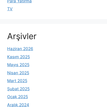
Para Yatırma
TV
Arşivler
Haziran 2026
Kasım 2025
Mayıs 2025
Nisan 2025
Mart 2025
Şubat 2025
Ocak 2025
Aralık 2024