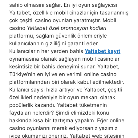
sahip olmasını sağlar. En iyi oyun sağlayıcısı
Yaltabet, özellikle mobil cihazlar için tasarlanmış
çok çeşitli casino oyunları yaratmıştır. Mobil
casino
Yaltabet özel promosyon kodları
platformu, sağlam güvenlik önlemleriyle
kullanıcılarının gizliliğini garanti eder.
Kullanıcıların her yerden bahis
Yaltabet kayıt
oynamasına olanak sağlayan mobil casinolar
kesintisiz bir bahis deneyimi sunar. Yaltabet,
Türkiye’nin en iyi ve en verimli online casino
platformlarından biri olarak kabul edilmektedir.
Kullanıcı sayısı hızla artıyor ve Yaltabet, çeşitli
özellikleri nedeniyle bir oyun mekanı olarak
popülerlik kazandı. Yaltabet tüketmenin
faydaları nelerdir? Şimdi elimizdeki konu
hakkında kısa bir tartışma yapalım. Eğer online
casino oyunlarını merak ediyorsanız yazımızı
iyice okumanızı öneririz. Yaltabet web sitesinin