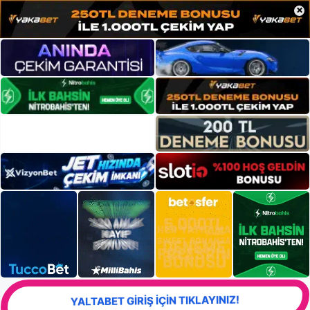
×
YALTABET GİRİŞ İÇİN TIKLAYINIZ!