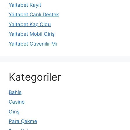
Yaltabet Kayıt
Yaltabet Canlı Destek
Yaltabet Kaç Oldu
Yaltabet Mobil Giriş
Yaltabet Güvenilir Mi
Kategoriler
Bahis
Casino
Giriş
Para Çekme