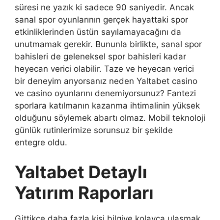
süresi ne yazık ki sadece 90 saniyedir. Ancak
sanal spor oyunlarının gerçek hayattaki spor
etkinliklerinden üstün sayılamayacağını da
unutmamak gerekir. Bununla birlikte, sanal spor
bahisleri de geleneksel spor bahisleri kadar
heyecan verici olabilir. Taze ve heyecan verici
bir deneyim arıyorsanız neden Yaltabet casino
ve casino oyunlarını denemiyorsunuz? Fantezi
sporlara katılmanın kazanma ihtimalinin yüksek
olduğunu söylemek abartı olmaz. Mobil teknoloji
günlük rutinlerimize sorunsuz bir şekilde
entegre oldu.
Yaltabet Detaylı
Yatırım Raporları
Gittikçe daha fazla kişi bilgiye kolayca ulaşmak