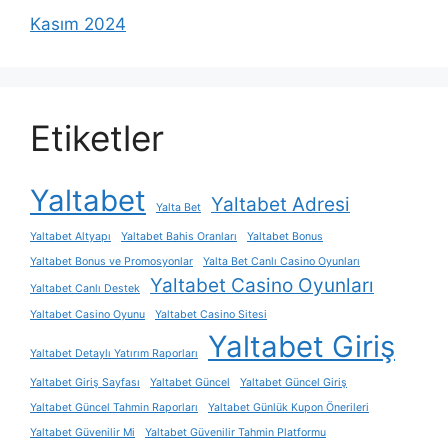
Kasım 2024
Etiketler
Yaltabet
Yaltabet Adresi
Yalta Bet
Yaltabet Altyapı
Yaltabet Bahis Oranları
Yaltabet Bonus
Yaltabet Bonus ve Promosyonlar
Yalta Bet Canlı Casino Oyunları
Yaltabet Casino Oyunları
Yaltabet Canlı Destek
Yaltabet Casino Oyunu
Yaltabet Casino Sitesi
Yaltabet Giriş
Yaltabet Detaylı Yatırım Raporları
Yaltabet Giriş Sayfası
Yaltabet Güncel
Yaltabet Güncel Giriş
Yaltabet Güncel Tahmin Raporları
Yaltabet Günlük Kupon Önerileri
Yaltabet Güvenilir Mi
Yaltabet Güvenilir Tahmin Platformu