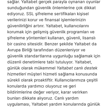
sağlar. Yaltabet gerçek parayla oynanan oyunlar
sunduğundan güvenlik önlemlerine çok dikkat
ediyoruz. SSL şifreleme sertifikaları kişisel
verilerinizi korur ve finansal işlemlerinizin
güvenilirliğini artırır. Yaltabet, kullanıcılarını
korumak için gelişmiş güvenlik programları ve
şifreleme yöntemleri kullanan, güvenli, lisanslı
bir casino sitesidir. Benzer şekilde Yaltabet da
Avrupa Birliği tarafından düzenleniyor ve
güvenlik standartlarına uygunluğu sağlamak için
düzenli denetimlere tabi tutuluyor. Yaltabet,
günlük olarak mükemmel
Yaltabet canlı destek
hizmetleri
müşteri hizmeti sağlama konusunda
sürekli olarak proaktiftir. Kullanıcılarımıza çeşitli
konularda yardımcı oluyoruz ve geri
bildirimlerine değer veriyor, karar verirken
bunları dikkate alıyoruz. Canlı yardım
uygulaması, Yaltabet yardım konularında günlük