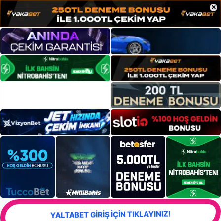
×
YALTABET GİRİŞ İÇİN TIKLAYINIZ!