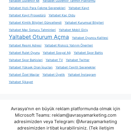
Yaltabet Güvenilir Mi
Yaltabet Güvenilir Tahmin Platformu
Yaltabet Hızlı Para Çekme Seçenekleri
Yaltabet Kayıt
Yaltabet Kayıt Prosedürü
Yaltabet Kaç Oldu
Yaltabet Kimlik Bilgileri Güncellendi
Yaltabet Kurumsal Bilgileri
Yaltabet Maç Sonucu Tahminleri
Yaltabet Mobil Giriş
Yaltabet Oturum Açma
Yaltabet Oyuncu Kalitesi
Yaltabet Resmi Adresi
Yaltabet Risksiz Yatırım Önerileri
Yaltabet Rulet Oyunu
Yaltabet Sosyal Ağ
Yaltabet Spor Bahis
Yaltabet Spor Bahisleri
Yaltabet TV
Yaltabet Twitter
Yaltabet Yüksek Oran İpuçları
Yaltabet Çeşitli Seçenekler
Yaltabet Özel Maçlar
Yaltabet Üyelik
Yaltabet İnstagram
Yaltabet Şikayet
Avrasya'nın en büyük reklam platformunda olmak için
Microsoft Teams:
reklam@avrasyamarketing.com
adresimizden veya Telegram: @Avrasyamarketing
adresimizden irtibat kurabilirsiniz. (Tek iletişim