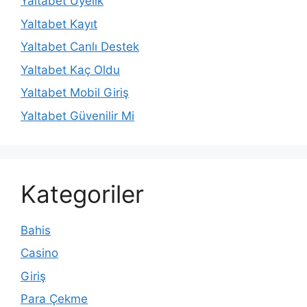
Yaltabet Üyelik
Yaltabet Kayıt
Yaltabet Canlı Destek
Yaltabet Kaç Oldu
Yaltabet Mobil Giriş
Yaltabet Güvenilir Mi
Kategoriler
Bahis
Casino
Giriş
Para Çekme