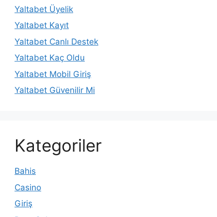
Yaltabet Üyelik
Yaltabet Kayıt
Yaltabet Canlı Destek
Yaltabet Kaç Oldu
Yaltabet Mobil Giriş
Yaltabet Güvenilir Mi
Kategoriler
Bahis
Casino
Giriş