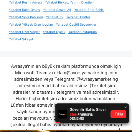
Yaltabet Resmi Adresi
Yaltabet Risksiz Yatırım Önerileri
Yaltabet Rulet Oyunu
Yaltabet Sosyal Ağ
Yaltabet Spor Bahis
Yaltabet Spor Bahisleri
Yaltabet TV
Yaltabet Twitter
Yaltabet Yüksek Oran İpuçları
Yaltabet Çeşitli Seçenekler
Yaltabet Özel Maçlar
Yaltabet Üyelik
Yaltabet İnstagram
Yaltabet Şikayet
Avrasya'nın en büyük reklam platformunda olmak için
Microsoft Teams:
reklam@avrasyamarketing.com
adresimizden veya Telegram: @Avrasyamarketing
adresimizden irtibat kurabilirsiniz. (Tek iletişim
adreslerimiz teams / telegram ve mail adresimizdir.
Harici hiçbir iletişim adresimiz bulunmamaktadır.
Lütfen itibar etmeyiniz.) Türkiye yasalarına göre 7258
sayılı kanun uyarınca yasa dışı bahis oynamanın
cezaları mevcuttur. Şu an bulunduğunuz site hiç bir
şekilde illegal bahis oyunları oynatmıyor ve oynamaya
aracı olmuyordur.
musclebet
|
palmibet
|
betplease
|