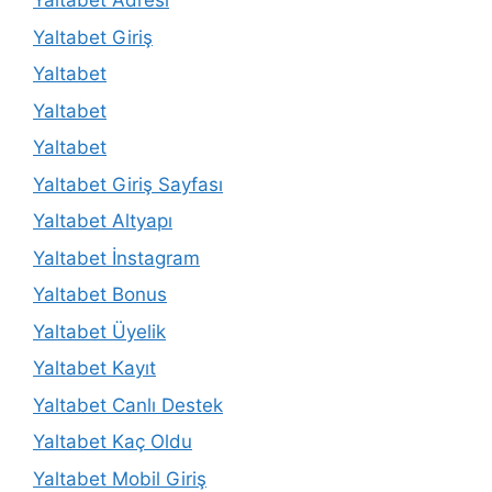
Yaltabet Adresi
Yaltabet Giriş
Yaltabet
Yaltabet
Yaltabet
Yaltabet Giriş Sayfası
Yaltabet Altyapı
Yaltabet İnstagram
Yaltabet Bonus
Yaltabet Üyelik
Yaltabet Kayıt
Yaltabet Canlı Destek
Yaltabet Kaç Oldu
Yaltabet Mobil Giriş