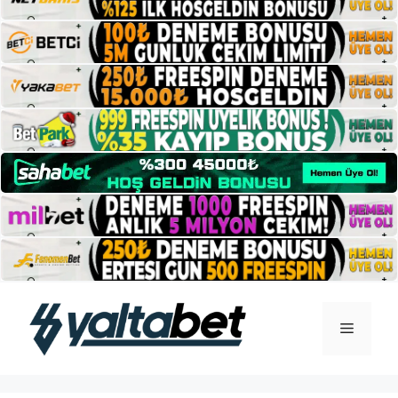
İçeriğe
atla
Menü