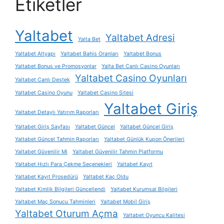
Etiketler
Yaltabet
Yaltabet Adresi
Yalta Bet
Yaltabet Altyapı
Yaltabet Bahis Oranları
Yaltabet Bonus
Yaltabet Bonus ve Promosyonlar
Yalta Bet Canlı Casino Oyunları
Yaltabet Casino Oyunları
Yaltabet Canlı Destek
Yaltabet Casino Oyunu
Yaltabet Casino Sitesi
Yaltabet Giriş
Yaltabet Detaylı Yatırım Raporları
Yaltabet Giriş Sayfası
Yaltabet Güncel
Yaltabet Güncel Giriş
Yaltabet Güncel Tahmin Raporları
Yaltabet Günlük Kupon Önerileri
Yaltabet Güvenilir Mi
Yaltabet Güvenilir Tahmin Platformu
Yaltabet Hızlı Para Çekme Seçenekleri
Yaltabet Kayıt
Yaltabet Kayıt Prosedürü
Yaltabet Kaç Oldu
Yaltabet Kimlik Bilgileri Güncellendi
Yaltabet Kurumsal Bilgileri
Yaltabet Maç Sonucu Tahminleri
Yaltabet Mobil Giriş
Yaltabet Oturum Açma
Yaltabet Oyuncu Kalitesi