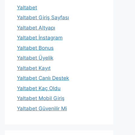
Yaltabet
Yaltabet Giriş Sayfası
Yaltabet Altyapı
Yaltabet İnstagram
Yaltabet Bonus
Yaltabet Üyelik
Yaltabet Kayıt
Yaltabet Canlı Destek
Yaltabet Kaç Oldu
Yaltabet Mobil Giriş
Yaltabet Güvenilir Mi