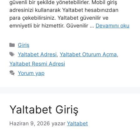
güvenli bir şekilde yönetebilirler. Mobil giriş
adresinizi kullanarak Yaltabet hesabınızdan
para çekebilirsiniz. Yaltabet güvenilir ve
emniyetli bir hizmettir. Güvenilir …
Devamını oku
Kategoriler
Giriş
Etiketler
Yaltabet Adresi
,
Yaltabet Oturum Açma
,
Yaltabet Resmi Adresi
Yorum yap
Yaltabet Giriş
Haziran 9, 2026
yazar
Yaltabet