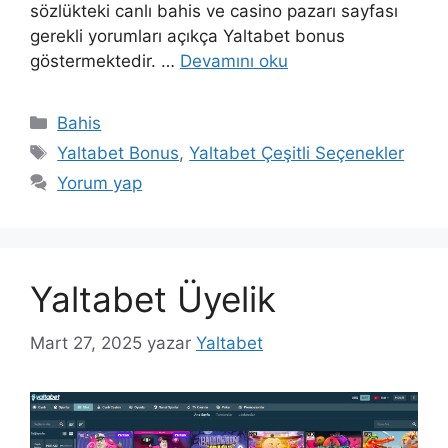
sözlükteki canlı bahis ve casino pazarı sayfası
gerekli yorumları açıkça Yaltabet bonus
göstermektedir. …
Devamını oku
Kategoriler
Bahis
Etiketler
Yaltabet Bonus
,
Yaltabet Çeşitli Seçenekler
Yorum yap
Yaltabet Üyelik
Mart 27, 2025
yazar
Yaltabet