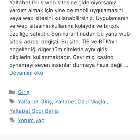
Yaltabet Giriş web sitesine gidemiyorsanız
yardım almak için yine de mobil uygulamasını
veya web sitesini kullanabilirsiniz. Uygulamanın
ve web sitesinin kullanımı kolaydır ve birçok
özelliğe sahiptir. Son karantinadan bu yana web
sitesi adresi değişti. Bu site, TİB ve BTK’nın
engellediği diğer tüm sitelerle aynı giriş
bilgilerini kullanmaktadır. Çevrimiçi casino
oynamayı seven insanlar durmaya hazır değil …
Devamını oku
Kategoriler
Giriş
Etiketler
Yaltabet Giriş
,
Yaltabet Özel Maçlar
,
Yaltabet Spor Bahis
Yorum yap