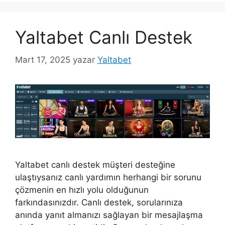
Yaltabet Canlı Destek
Mart 17, 2025
yazar
Yaltabet
Yaltabet canlı destek müşteri desteğine
ulaştıysanız canlı yardımın herhangi bir sorunu
çözmenin en hızlı yolu olduğunun
farkındasınızdır. Canlı destek, sorularınıza
anında yanıt almanızı sağlayan bir mesajlaşma