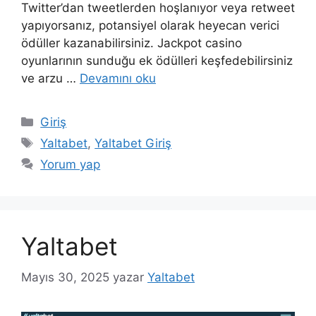
Twitter’dan tweetlerden hoşlanıyor veya retweet
yapıyorsanız, potansiyel olarak heyecan verici
ödüller kazanabilirsiniz. Jackpot casino
oyunlarının sunduğu ek ödülleri keşfedebilirsiniz
ve arzu …
Devamını oku
Kategoriler
Giriş
Etiketler
Yaltabet
,
Yaltabet Giriş
Yorum yap
Yaltabet
Mayıs 30, 2025
yazar
Yaltabet