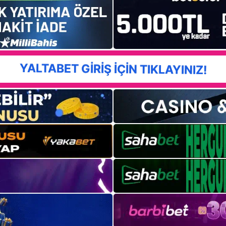
YALTABET GİRİŞ İÇİN TIKLAYINIZ!