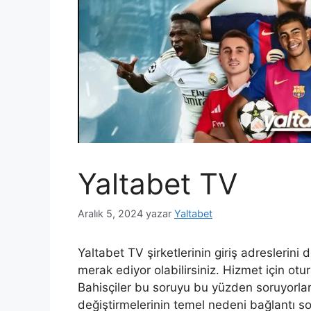
Yaltabet TV
Aralık 5, 2024
yazar
Yaltabet
Yaltabet TV şirketlerinin giriş adreslerini
merak ediyor olabilirsiniz. Hizmet için 
Bahisçiler bu soruyu bu yüzden soruyorla
değiştirmelerinin temel nedeni bağlantı sor