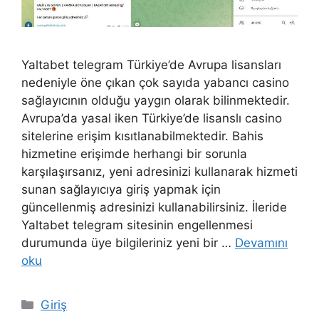
Yaltabet telegram Türkiye’de Avrupa lisansları
nedeniyle öne çıkan çok sayıda yabancı casino
sağlayıcının olduğu yaygın olarak bilinmektedir.
Avrupa’da yasal iken Türkiye’de lisanslı casino
sitelerine erişim kısıtlanabilmektedir. Bahis
hizmetine erişimde herhangi bir sorunla
karşılaşırsanız, yeni adresinizi kullanarak hizmeti
sunan sağlayıcıya giriş yapmak için
güncellenmiş adresinizi kullanabilirsiniz. İleride
Yaltabet telegram sitesinin engellenmesi
durumunda üye bilgileriniz yeni bir …
Devamını
oku
Kategoriler
Giriş