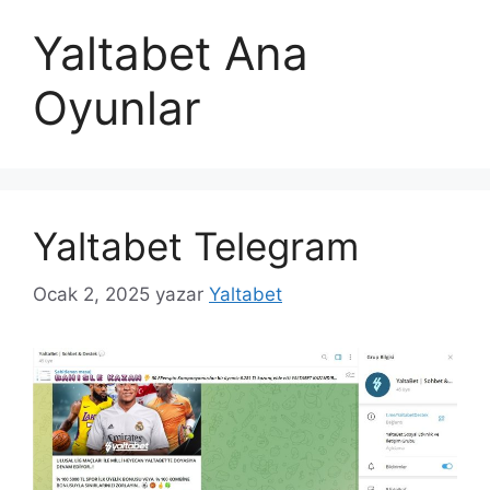
Yaltabet Ana
Oyunlar
Yaltabet Telegram
Ocak 2, 2025
yazar
Yaltabet