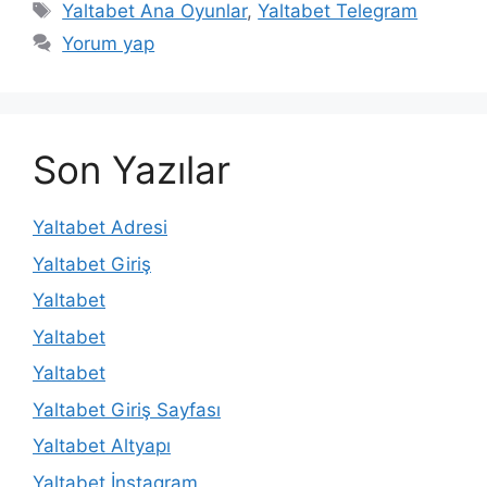
Etiketler
Yaltabet Ana Oyunlar
,
Yaltabet Telegram
Yorum yap
Son Yazılar
Yaltabet Adresi
Yaltabet Giriş
Yaltabet
Yaltabet
Yaltabet
Yaltabet Giriş Sayfası
Yaltabet Altyapı
Yaltabet İnstagram