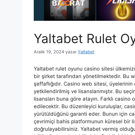
Yaltabet Rulet O
Aralık 19, 2024
yazar
Yaltabet
Yaltabet rulet oyunu casino sitesi ülkemi
bir şirket tarafından yönetilmektedir. Bu 
şeffaflığıdır. Casino web sitesi, üyelerini
yetkilendirilmiş ve lisanslanmıştır. Bu seç
lisansları buna göre atayın. Farklı casino
edilecektir. Bu düzenleyici kuruluşlar, casi
yürütüldüğünü garanti eder. Bunun için c
çevrimiçi bahis platformunun küresel bir lis
doğrulayabilirsiniz. Yaltabet vermiş olduğ