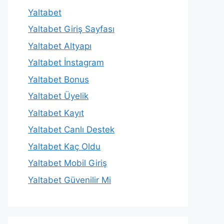
Yaltabet
Yaltabet Giriş Sayfası
Yaltabet Altyapı
Yaltabet İnstagram
Yaltabet Bonus
Yaltabet Üyelik
Yaltabet Kayıt
Yaltabet Canlı Destek
Yaltabet Kaç Oldu
Yaltabet Mobil Giriş
Yaltabet Güvenilir Mi