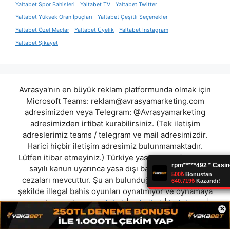
Yaltabet Spor Bahisleri
Yaltabet TV
Yaltabet Twitter
Yaltabet Yüksek Oran İpuçları
Yaltabet Çeşitli Seçenekler
Yaltabet Özel Maçlar
Yaltabet Üyelik
Yaltabet İnstagram
Yaltabet Şikayet
Avrasya'nın en büyük reklam platformunda olmak için
Microsoft Teams:
reklam@avrasyamarketing.com
adresimizden veya Telegram: @Avrasyamarketing
adresimizden irtibat kurabilirsiniz. (Tek iletişim
adreslerimiz teams / telegram ve mail adresimizdir.
Harici hiçbir iletişim adresimiz bulunmamaktadır.
Lütfen itibar etmeyiniz.) Türkiye yasalarına göre 7258
sayılı kanun uyarınca yasa dışı bahis oynamanın
cezaları mevcuttur. Şu an bulunduğunuz site hiç bir
şekilde illegal bahis oyunları oynatmıyor ve oynamaya
aracı olmuyordur.
musclebet
|
palmibet
|
betplease
|
×
betkoz
|
otantikbet
|
türkbet
|
altıncasino
|
casinofast