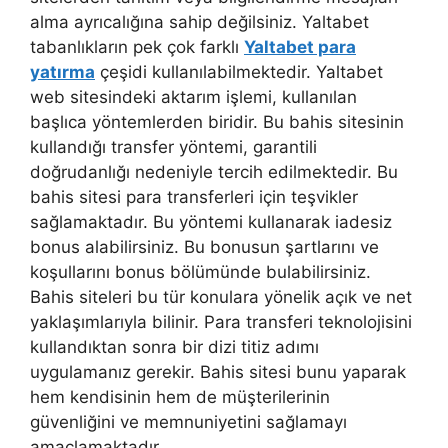
alma ayrıcalığına sahip değilsiniz. Yaltabet
tabanlıkların pek çok farklı
Yaltabet para
yatırma
çeşidi kullanılabilmektedir. Yaltabet
web sitesindeki aktarım işlemi, kullanılan
başlıca yöntemlerden biridir. Bu bahis sitesinin
kullandığı transfer yöntemi, garantili
doğrudanlığı nedeniyle tercih edilmektedir. Bu
bahis sitesi para transferleri için teşvikler
sağlamaktadır. Bu yöntemi kullanarak iadesiz
bonus alabilirsiniz. Bu bonusun şartlarını ve
koşullarını bonus bölümünde bulabilirsiniz.
Bahis siteleri bu tür konulara yönelik açık ve net
yaklaşımlarıyla bilinir. Para transferi teknolojisini
kullandıktan sonra bir dizi titiz adımı
uygulamanız gerekir. Bahis sitesi bunu yaparak
hem kendisinin hem de müşterilerinin
güvenliğini ve memnuniyetini sağlamayı
amaçlamaktadır.