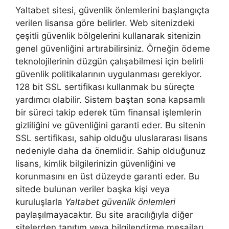
Yaltabet sitesi, güvenlik önlemlerini başlangıçta
verilen lisansa göre belirler. Web sitenizdeki
çeşitli güvenlik bölgelerini kullanarak sitenizin
genel güvenliğini artırabilirsiniz. Örneğin ödeme
teknolojilerinin düzgün çalışabilmesi için belirli
güvenlik politikalarının uygulanması gerekiyor.
128 bit SSL sertifikası kullanmak bu süreçte
yardımcı olabilir. Sistem baştan sona kapsamlı
bir süreci takip ederek tüm finansal işlemlerin
gizliliğini ve güvenliğini garanti eder. Bu sitenin
SSL sertifikası, sahip olduğu uluslararası lisans
nedeniyle daha da önemlidir. Sahip olduğunuz
lisans, kimlik bilgilerinizin güvenliğini ve
korunmasını en üst düzeyde garanti eder. Bu
sitede bulunan veriler başka kişi veya
kuruluşlarla
Yaltabet güvenlik önlemleri
paylaşılmayacaktır. Bu site aracılığıyla diğer
sitelerden tanıtım veya bilgilendirme mesajları