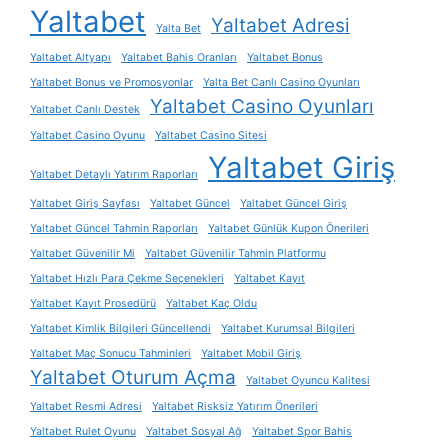
Yaltabet
Yaltabet Adresi
Yalta Bet
Yaltabet Altyapı
Yaltabet Bahis Oranları
Yaltabet Bonus
Yaltabet Bonus ve Promosyonlar
Yalta Bet Canlı Casino Oyunları
Yaltabet Casino Oyunları
Yaltabet Canlı Destek
Yaltabet Casino Oyunu
Yaltabet Casino Sitesi
Yaltabet Giriş
Yaltabet Detaylı Yatırım Raporları
Yaltabet Giriş Sayfası
Yaltabet Güncel
Yaltabet Güncel Giriş
Yaltabet Güncel Tahmin Raporları
Yaltabet Günlük Kupon Önerileri
Yaltabet Güvenilir Mi
Yaltabet Güvenilir Tahmin Platformu
Yaltabet Hızlı Para Çekme Seçenekleri
Yaltabet Kayıt
Yaltabet Kayıt Prosedürü
Yaltabet Kaç Oldu
Yaltabet Kimlik Bilgileri Güncellendi
Yaltabet Kurumsal Bilgileri
Yaltabet Maç Sonucu Tahminleri
Yaltabet Mobil Giriş
Yaltabet Oturum Açma
Yaltabet Oyuncu Kalitesi
Yaltabet Resmi Adresi
Yaltabet Risksiz Yatırım Önerileri
Yaltabet Rulet Oyunu
Yaltabet Sosyal Ağ
Yaltabet Spor Bahis