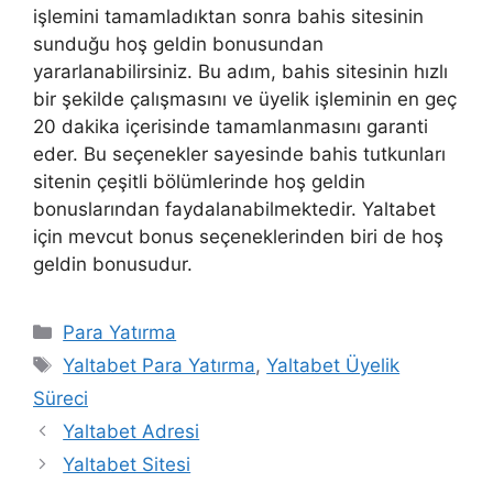
işlemini tamamladıktan sonra bahis sitesinin
sunduğu hoş geldin bonusundan
yararlanabilirsiniz. Bu adım, bahis sitesinin hızlı
bir şekilde çalışmasını ve üyelik işleminin en geç
20 dakika içerisinde tamamlanmasını garanti
eder. Bu seçenekler sayesinde bahis tutkunları
sitenin çeşitli bölümlerinde hoş geldin
bonuslarından faydalanabilmektedir. Yaltabet
için mevcut bonus seçeneklerinden biri de hoş
geldin bonusudur.
Kategoriler
Para Yatırma
Etiketler
Yaltabet Para Yatırma
,
Yaltabet Üyelik
Süreci
Yaltabet Adresi
Yaltabet Sitesi