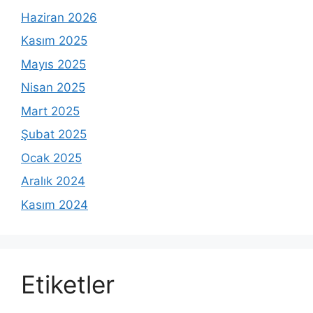
Haziran 2026
Kasım 2025
Mayıs 2025
Nisan 2025
Mart 2025
Şubat 2025
Ocak 2025
Aralık 2024
Kasım 2024
Etiketler