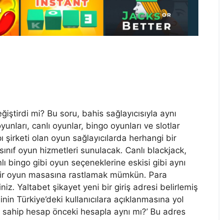
ğiştirdi mi? Bu soru, bahis sağlayıcısıyla aynı
unları, canlı oyunlar, bingo oyunları ve slotlar
ı şirketi olan oyun sağlayıcılarda herhangi bir
 sınıf oyun hizmetleri sunulacak. Canlı blackjack,
nlı bingo gibi oyun seçeneklerine eskisi gibi aynı
af bir oyun masasına rastlamak mümkün. Para
z. Yaltabet şikayet yeni bir giriş adresi belirlemiş
esinin Türkiye’deki kullanıcılara açıklanmasına yol
ine sahip hesap önceki hesapla aynı mı?’ Bu adres