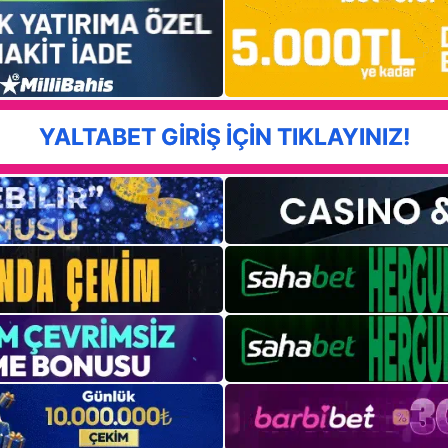
YALTABET GİRİŞ İÇİN TIKLAYINIZ!